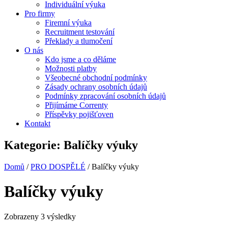
Individuální výuka
Pro firmy
Firemní výuka
Recruitment testování
Překlady a tlumočení
O nás
Kdo jsme a co děláme
Možnosti platby
Všeobecné obchodní podmínky
Zásady ochrany osobních údajů
Podmínky zpracování osobních údajů
Přijímáme Correnty
Příspěvky pojišťoven
Kontakt
Kategorie:
Balíčky výuky
Domů
/
PRO DOSPĚLÉ
/ Balíčky výuky
Balíčky výuky
Zobrazeny 3 výsledky