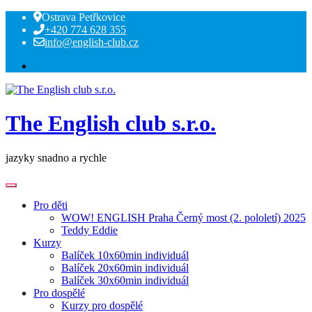
Skip
Ostrava Petřkovice
to
+420 774 628 355
content
info@english-club.cz
The English club s.r.o.
jazyky snadno a rychle
Pro děti
WOW! ENGLISH Praha Černý most (2. pololetí) 2025
Teddy Eddie
Kurzy
Balíček 10x60min individuál
Balíček 20x60min individuál
Balíček 30x60min individuál
Pro dospělé
Kurzy pro dospělé